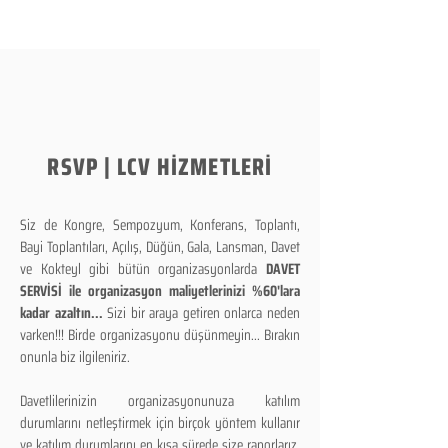
RSVP | LCV HİZMETLERİ
Siz de Kongre, Sempozyum, Konferans, Toplantı,
Bayi Toplantıları, Açılış, Düğün, Gala, Lansman, Davet
ve Kokteyl gibi bütün organizasyonlarda
DAVET
SERVİSİ ile organizasyon maliyetlerinizi %60'lara
kadar azaltın...
Sizi bir araya getiren onlarca neden
varken!!! Birde organizasyonu düşünmeyin... Bırakın
onunla biz ilgileniriz.
Davetlilerinizin organizasyonunuza katılım
durumlarını netleştirmek için birçok yöntem kullanır
ve katılım durumlarını en kısa sürede size raporlarız.