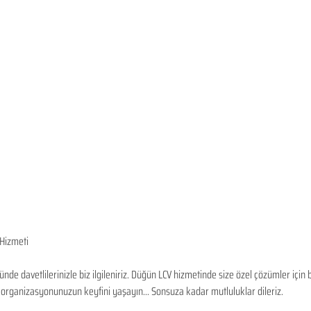
Hizmeti
nde davetlilerinizle biz ilgileniriz. Düğün LCV hizmetinde size özel çözümler için
 organizasyonunuzun keyfini yaşayın... Sonsuza kadar mutluluklar dileriz.