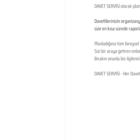
DAVET SERVİSİ olarak planl
Davetlilerinizin organizas
size en kısa sürede raporl
Planladığınız tüm bireysel
Sizi bir araya getiren on
Bırakın onunla biz ilgileniri
DAVET SERVİSİ - Her Davet