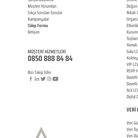
Müşteri Yorumları
Düğün 
Sıkça Sorulan Sorular
Nikah 
Kampanyalar
Organi
Talep Formu
Etkinli
İletişim
Kurums
Blog
Toplan
Yemek 
MÜŞTERİ HİZMET
LERİ
Gala L
0850 888 84 84
Koktey
VIP LC
RSVP H
Bizi Takip Edin
Davetl
Davetl
Acil LC
© Copyright
Dijital
VERİ
Veri G
Veri T
Veri D