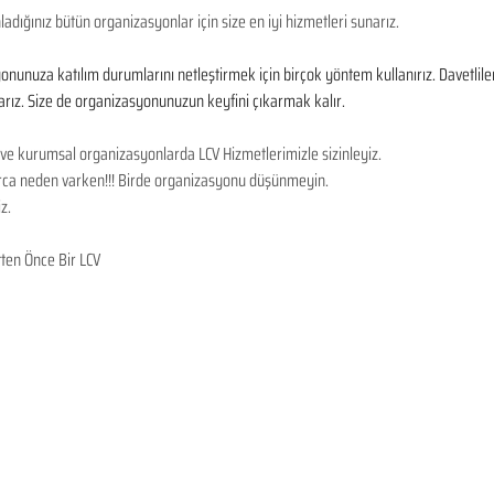
adığınız bütün organizasyonlar için size en iyi hizmetleri sunarız.
yonunuza katılım durumlarını netleştirmek için birçok yöntem kullanırız. Davetlile
arız. Size de organizasyonunuzun keyfini çıkarmak kalır. 
 ve kurumsal organizasyonlarda LCV Hizmetlerimizle sizinleyiz. 
larca neden varken!!! Birde organizasyonu düşünmeyin. 
z.
ten Önce Bir LCV