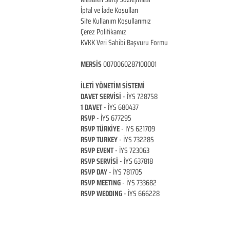
İptal ve İade Koşulları
Site Kullanım Koşullarımız
Çerez Politikamız
KVKK Veri Sahibi Başvuru Formu
MERSİS
0070060287100001
İLETİ YÖNETİM Sİ
STEMİ
DAVET SERVİSİ
- İYS 728758
1 DAVET
- İYS 680437
RSVP
-
İYS 677295
RSVP TÜRKİYE
- İYS 621709
RSVP TURKEY
- İYS 732285
RSVP EVENT
- İYS 723063
RSVP SERVİSİ
- İYS 637818
RSVP DAY
- İYS 781705
RSVP MEETING
- İYS 733682
RSVP WEDDING
- İYS 666228
ANKARA/TÜRKİYE