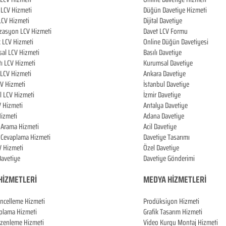
LCV Hizmeti
Düğün Davetiye Hizmeti
LCV Hizmeti
Dijital Davetiye
zasyon LCV Hizmeti
Davet LCV Formu
k LCV Hizmeti
Online Düğün Davetiyesi
al LCV Hizmeti
Basılı Davetiye
tı LCV Hizmeti
Kurumsal Davetiye
LCV Hizmeti
Ankara Davetiye
CV Hizmeti
İstanbul Davetiye
l LCV Hizmeti
İzmir Davetiye
V Hizmeti
Antalya Davetiye
izmeti
Adana Davetiye
i Arama Hizmeti
Acil Davetiye
i Cevaplama Hizmeti
Davetiye Tasarımı
V Hizmeti
Özel Davetiye
 Davetiye
Davetiye Gönderimi
 HİZMETL
ERİ
MEDYA HİZMETLERİ
üncelleme Hizmeti
Prodüksiyon Hizmeti
oplama Hizmeti
Grafik Tasarım Hizmeti
üzenleme Hizmeti
Video Kurgu Montaj Hizmeti