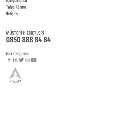
Kampanyalar
Talep Formu
İletişim
Blog
MÜŞTERİ HİZMET
LERİ
0850 888 84 84
Bizi Takip Edin
© Copyright
YASAL BİLGİLENDİRME
KVKK Aydınlatma Metni
Mesafeli Satış Sözleşmesi
İptal ve İade Koşulları
Site Kullanım Koşullarımız