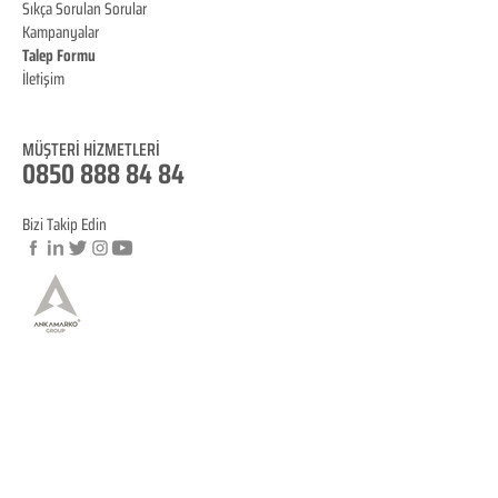
Sıkça Sorulan Sorular
Kampanyalar
Talep Formu
İletişim
Blog
MÜŞTERİ HİZMET
LERİ
0850 888 84 84
Bizi Takip Edin
© Copyright
YASAL BİLGİLENDİRME
KVKK Aydınlatma Metni
Mesafeli Satış Sözleşmesi
İptal ve İade Koşulları