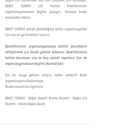
Düğün LCV hizmetinde size özel çözümler için buradayız. 
DAVET SERVİSİ LCV Hizmet Paketlerimizle 
organizasyonunuzun keyfini yaşayın... Sonsuza kadar 
mutluluklar dileriz.
DAVET SERVİSİ olarak planladığınız bütün organizasyonlar 
için size en iyi hizmetleri sunarız.
Davetlilerinizin organizasyonunuza katılım durumlarını 
netleştirmek için birçok yöntem kullanırız. Davetlilerinizin 
katılım durumunu size en kısa sürede raporlarız. Size de 
organizasyonunuzun keyfini çıkarmak kalır. 
Sizi bir araya getiren onlarca neden varken!!! Birde 
organizasyonu düşünmeyin. 
Bırakın onunla biz ilgileniriz.
DAVET SERVİSİ - Düğün Davetli Arama Hizmeti - Düğün LCV 
Hizmeti - Online Düğün Daveti