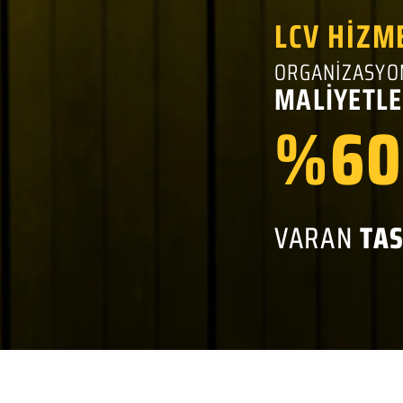
LCV HİZM
ORGANİZASYO
MALİYETLE
%60
VARAN
TA