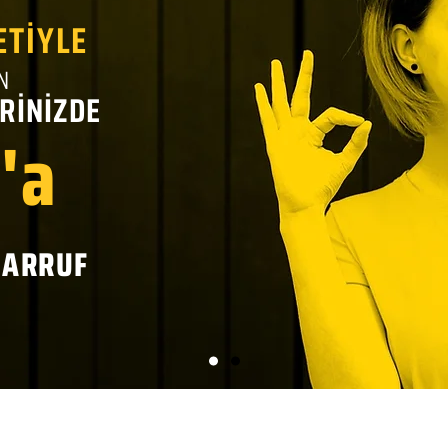
ETİYLE
N
RİNİZDE
'a
SARRUF