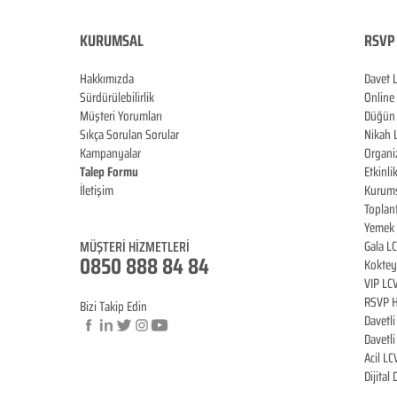
KURUMSAL
RSVP 
Hakkımızda
Davet 
Sürdürülebilirlik
Online
Müşteri Yorumları
Düğün 
Sıkça Sorulan Sorular
Nikah 
Kampanyalar
Organi
Talep Formu
Etkinli
İletişim
Kurums
Blog
Toplan
Yemek 
MÜŞTERİ HİZMET
LERİ
Gala L
0850 888 84 84
Koktey
VIP LC
RSVP H
Bizi Takip Edin
Davetl
Davetl
Acil LC
© Copyright
Dijital