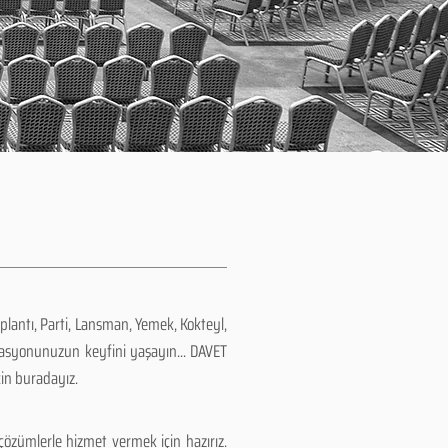
plantı, Parti, Lansman, Yemek, Kokteyl,
zasyonunuzun keyfini yaşayın... DAVET
çin buradayız.
özümlerle hizmet vermek için hazırız.