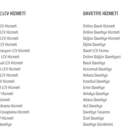
| LCV HİZMETİ
DAVETİYE HİZMETİ
LCV Hizmeti
Online Davet Hizmeti
 LCV Hizmeti
Online Davetiye Hizmeti
LCV Hizmeti
Düğün Davetiye Hizmeti
LCV Hizmeti
Dijital Davetiye
zasyon LCV Hizmeti
Davet LCV Formu
k LCV Hizmeti
Online Düğün Davetiyesi
al LCV Hizmeti
Basılı Davetiye
tı LCV Hizmeti
Kurumsal Davetiye
LCV Hizmeti
Ankara Davetiye
CV Hizmeti
İstanbul Davetiye
l LCV Hizmeti
İzmir Davetiye
V Hizmeti
Antalya Davetiye
izmeti
Adana Davetiye
i Arama Hizmeti
Acil Davetiye
i Cevaplama Hizmeti
Davetiye Tasarımı
V Hizmeti
Özel Davetiye
 Davetiye
Davetiye Gönderimi