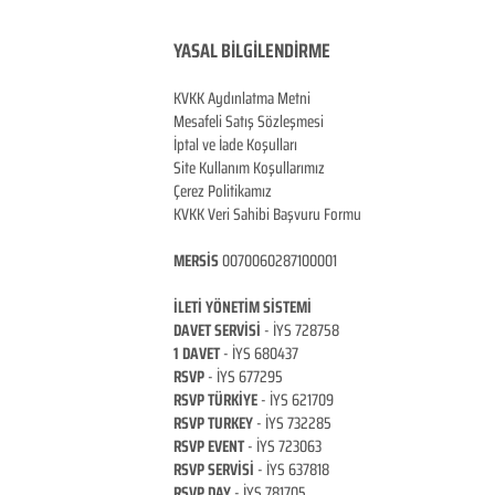
YASAL BİLGİLENDİRME
KVKK Aydınlatma Metni
Mesafeli Satış Sözleşmesi
İptal ve İade Koşulları
Site Kullanım Koşullarımız
Çerez Politikamız
KVKK Veri Sahibi Başvuru Formu
MERSİS
0070060287100001
İLETİ YÖNETİM Sİ
STEMİ
DAVET SERVİSİ
- İYS 728758
1 DAVET
- İYS 680437
RSVP
-
İYS 677295
RSVP TÜRKİYE
- İYS 621709
RSVP TURKEY
- İYS 732285
RSVP EVENT
- İYS 723063
RSVP SERVİSİ
- İYS 637818
RSVP DAY
- İYS 781705