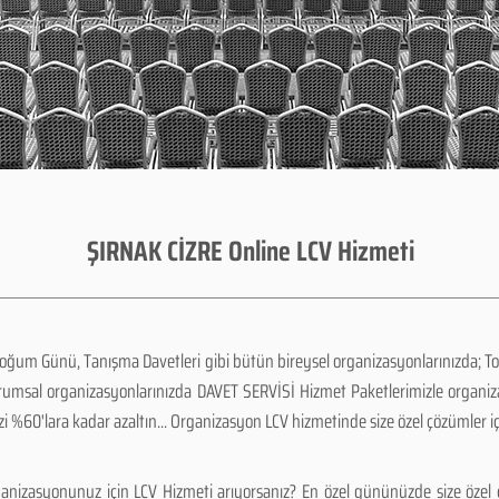
ŞIRNAK CİZRE Online LCV Hizmeti
Doğum Günü, Tanışma Davetleri gibi bütün bireysel organizasyonlarınızda; To
urumsal organizasyonlarınızda DAVET SERVİSİ Hizmet Paketlerimizle organi
zi %60'lara kadar azaltın... Organizasyon LCV hizmetinde size özel çözümler i
anizasyonunuz için LCV Hizmeti arıyorsanız? En özel gününüzde size özel ç