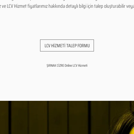
 LCV Hizmet fiyatlarımız hakkında detaylı bilgi için talep oluşturabilir veya b
LCV HİZMETİ TALEP FORMU
ŞIRNAK CİZRE Online LCV Hizmeti