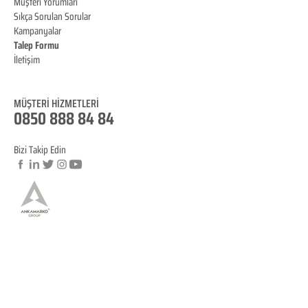
Müşteri Yorumları
Sıkça Sorulan Sorular
Kampanyalar
Talep Formu
İletişim
Blog
MÜŞTERİ HİZMET
LERİ
0850 888 84 84
Bizi Takip Edin
© Copyright
YASAL BİLGİLENDİRME
KVKK Aydınlatma Metni
Mesafeli Satış Sözleşmesi