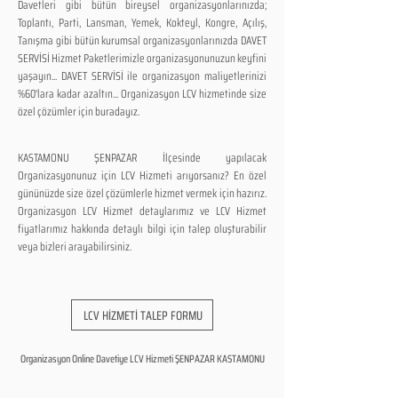
Davetleri gibi bütün bireysel organizasyonlarınızda;
Toplantı, Parti, Lansman, Yemek, Kokteyl, Kongre, Açılış,
Tanışma gibi bütün kurumsal organizasyonlarınızda DAVET
SERVİSİ Hizmet Paketlerimizle organizasyonunuzun keyfini
yaşayın... DAVET SERVİSİ ile organizasyon maliyetlerinizi
%60'lara kadar azaltın... Organizasyon LCV hizmetinde size
özel çözümler için buradayız.
KASTAMONU ŞENPAZAR İlçesinde yapılacak
Organizasyonunuz için LCV Hizmeti arıyorsanız? En özel
gününüzde size özel çözümlerle hizmet vermek için hazırız.
Organizasyon LCV Hizmet detaylarımız ve LCV Hizmet
fiyatlarımız hakkında detaylı bilgi için talep oluşturabilir
veya bizleri arayabilirsiniz.
LCV HİZMETİ TALEP FORMU
Organizasyon Online Davetiye LCV Hizmeti ŞENPAZAR KASTAMONU