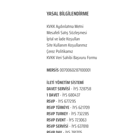
YASAL BİLGİLENDİRME
KVKK Aydınlatma Metni
Mesafeli Satış Sözleşmesi
İptal ve İade Koşulları
Site Kullanım Koşullarımız
Çerez Politikamız
KVKK Veri Sahibi Başvuru Formu
MERSİS
0070060287100001
İLETİ YÖNETİM Sİ
STEMİ
DAVET SERVİSİ
- İYS 728758
1 DAVET
- İYS 680437
RSVP
-
İYS 677295
RSVP TÜRKİYE
- İYS 621709
RSVP TURKEY
- İYS 732285
RSVP EVENT
- İYS 723063
RSVP SERVİSİ
- İYS 637818
RSVP DAY
- İYS 781705