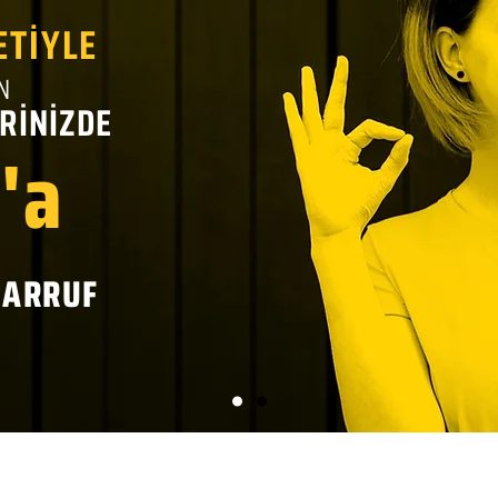
ETİYLE
N
RİNİZDE
'a
SARRUF