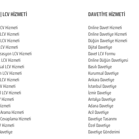
| LCV HİZMETİ
DAVETİYE HİZMETİ
LCV Hizmeti
Online Davet Hizmeti
 LCV Hizmeti
Online Davetiye Hizmeti
LCV Hizmeti
Düğün Davetiye Hizmeti
LCV Hizmeti
Dijital Davetiye
zasyon LCV Hizmeti
Davet LCV Formu
k LCV Hizmeti
Online Düğün Davetiyesi
al LCV Hizmeti
Basılı Davetiye
tı LCV Hizmeti
Kurumsal Davetiye
LCV Hizmeti
Ankara Davetiye
CV Hizmeti
İstanbul Davetiye
l LCV Hizmeti
İzmir Davetiye
V Hizmeti
Antalya Davetiye
izmeti
Adana Davetiye
i Arama Hizmeti
Acil Davetiye
i Cevaplama Hizmeti
Davetiye Tasarımı
V Hizmeti
Özel Davetiye
 Davetiye
Davetiye Gönderimi