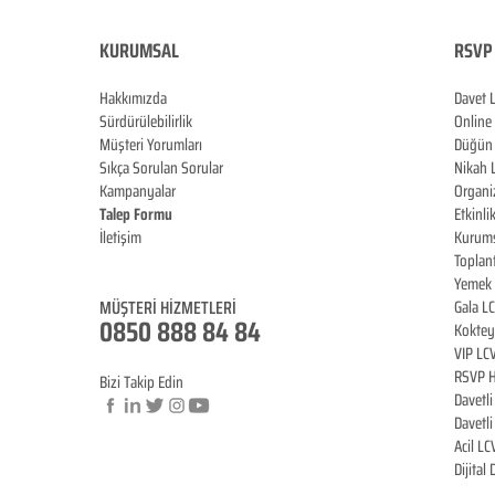
KURUMSAL
RSVP 
Hakkımızda
Davet 
Sürdürülebilirlik
Online
Müşteri Yorumları
Düğün 
Sıkça Sorulan Sorular
Nikah 
Kampanyalar
Organi
Talep Formu
Etkinli
İletişim
Kurums
Blog
Toplan
Yemek 
MÜŞTERİ HİZMET
LERİ
Gala L
0850 888 84 84
Koktey
VIP LC
RSVP H
Bizi Takip Edin
Davetl
Davetl
Acil LC
© Copyright
Dijital