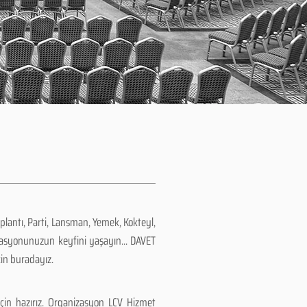
plantı, Parti, Lansman, Yemek, Kokteyl,
zasyonunuzun keyfini yaşayın... DAVET
çin buradayız.
çin hazırız. Organizasyon LCV Hizmet