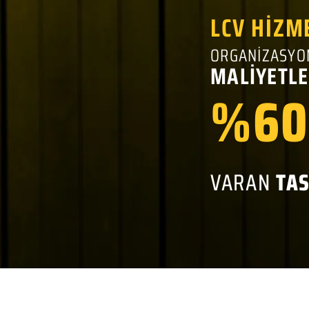
LCV HİZM
ORGANİZASYO
MALİYETLE
%60
VARAN
TA