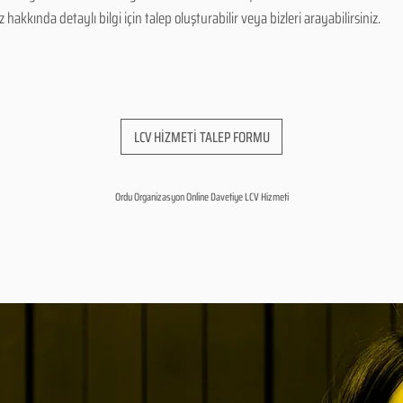
hakkında detaylı bilgi için talep oluşturabilir veya bizleri arayabilirsiniz.
LCV HİZMETİ TALEP FORMU
Ordu Organizasyon Online Davetiye LCV Hizmeti