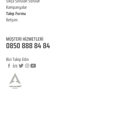
Sıkça Sorulan Sorular
Kampanyalar
Talep Formu
İletişim
Blog
MÜŞTERİ HİZMET
LERİ
0850 888 84 84
Bizi Takip Edin
© Copyright
YASAL BİLGİLENDİRME
KVKK Aydınlatma Metni
Mesafeli Satış Sözleşmesi
İptal ve İade Koşulları