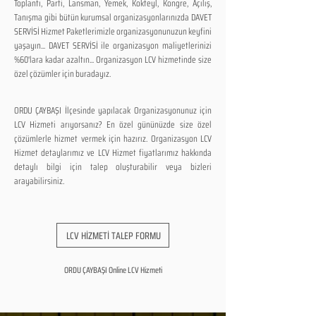
Toplantı, Parti, Lansman, Yemek, Kokteyl, Kongre, Açılış,
Tanışma gibi bütün kurumsal organizasyonlarınızda DAVET
SERVİSİ Hizmet Paketlerimizle organizasyonunuzun keyfini
yaşayın... DAVET SERVİSİ ile organizasyon maliyetlerinizi
%60'lara kadar azaltın... Organizasyon LCV hizmetinde size
özel çözümler için buradayız.
ORDU ÇAYBAŞI İlçesinde yapılacak Organizasyonunuz için
LCV Hizmeti arıyorsanız? En özel gününüzde size özel
çözümlerle hizmet vermek için hazırız. Organizasyon LCV
Hizmet detaylarımız ve LCV Hizmet fiyatlarımız hakkında
detaylı bilgi için talep oluşturabilir veya bizleri
arayabilirsiniz.
LCV HİZMETİ TALEP FORMU
ORDU ÇAYBAŞI Online LCV Hizmeti