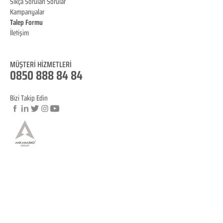
Sıkça Sorulan Sorular
Kampanyalar
Talep Formu
İletişim
Blog
MÜŞTERİ HİZMET
LERİ
0850 888 84 84
Bizi Takip Edin
© Copyright
YASAL BİLGİLENDİRME
KVKK Aydınlatma Metni
Mesafeli Satış Sözleşmesi
İptal ve İade Koşulları