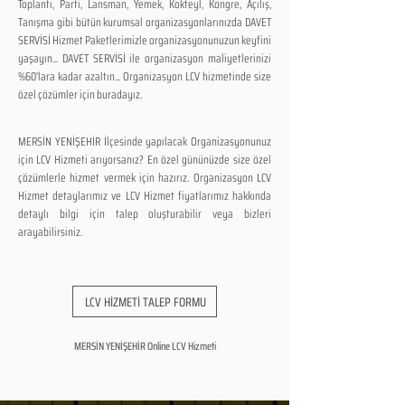
Toplantı, Parti, Lansman, Yemek, Kokteyl, Kongre, Açılış,
Tanışma gibi bütün kurumsal organizasyonlarınızda DAVET
SERVİSİ Hizmet Paketlerimizle organizasyonunuzun keyfini
yaşayın... DAVET SERVİSİ ile organizasyon maliyetlerinizi
%60'lara kadar azaltın... Organizasyon LCV hizmetinde size
özel çözümler için buradayız.
MERSİN YENİŞEHİR İlçesinde yapılacak Organizasyonunuz
için LCV Hizmeti arıyorsanız? En özel gününüzde size özel
çözümlerle hizmet vermek için hazırız. Organizasyon LCV
Hizmet detaylarımız ve LCV Hizmet fiyatlarımız hakkında
detaylı bilgi için talep oluşturabilir veya bizleri
arayabilirsiniz.
LCV HİZMETİ TALEP FORMU
MERSİN YENİŞEHİR Online LCV Hizmeti