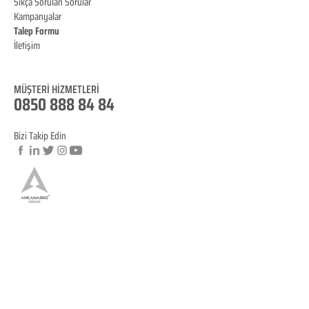
Sıkça Sorulan Sorular
Kampanyalar
Talep Formu
İletişim
Blog
MÜŞTERİ HİZMET
LERİ
0850 888 84 84
Bizi Takip Edin
© Copyright
YASAL BİLGİLENDİRME
KVKK Aydınlatma Metni
Mesafeli Satış Sözleşmesi
İptal ve İade Koşulları