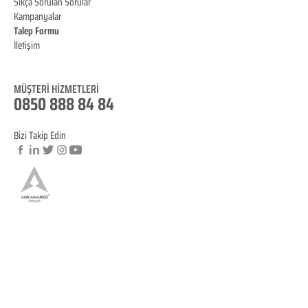
Sıkça Sorulan Sorular
Kampanyalar
Talep Formu
İletişim
Blog
MÜŞTERİ HİZMET
LERİ
0850 888 84 84
Bizi Takip Edin
© Copyright
YASAL BİLGİLENDİRME
KVKK Aydınlatma Metni
Mesafeli Satış Sözleşmesi
İptal ve İade Koşulları