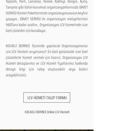
Toplantı, Parti, Lansman, Yemek, Kokteyl, Kongre, Açılış,
Tanışma gibi bütün kurumsal organizasyonlarınızda DAVET
SERVİSİ Hizmet Paketlerimizle organizasyonunuzun keyfini
yaşayın... DAVET SERVİSİ ile organizasyon maliyetlerinizi
%60'lara kadar azaltın... Organizasyon LCV hizmetinde size
özel çözümler için buradayız.
KOCAELİ DERİNCE İlçesinde yapılacak Organizasyonunuz
için LCV Hizmeti arıyorsanız? En özel gününüzde size özel
çözümlerle hizmet vermek için hazırız. Organizasyon LCV
Hizmet detaylarımız ve LCV Hizmet fiyatlarımız hakkında
detaylı bilgi için talep oluşturabilir veya bizleri
arayabilirsiniz.
LCV HİZMETİ TALEP FORMU
KOCAELİ DERİNCE Online LCV Hizmeti