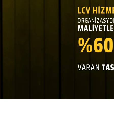
LCV HİZM
ORGANİZASYO
MALİYETLE
%60
VARAN
TA