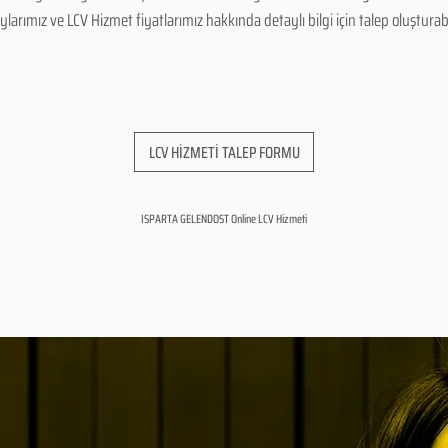
arımız ve LCV Hizmet fiyatlarımız hakkında detaylı bilgi için talep oluşturabili
LCV HİZMETİ TALEP FORMU
ISPARTA GELENDOST Online LCV Hizmeti