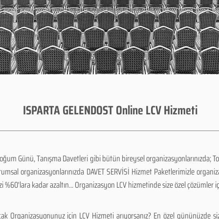
ISPARTA GELENDOST Online LCV Hizmeti
Doğum Günü, Tanışma Davetleri gibi bütün bireysel organizasyonlarınızda; To
urumsal organizasyonlarınızda DAVET SERVİSİ Hizmet Paketlerimizle organi
zi %60'lara kadar azaltın... Organizasyon LCV hizmetinde size özel çözümler i
ak Organizasyonunuz için LCV Hizmeti arıyorsanız? En özel gününüzde siz