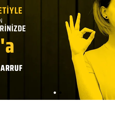
ETİYLE
N
RİNİZDE
'a
SARRUF