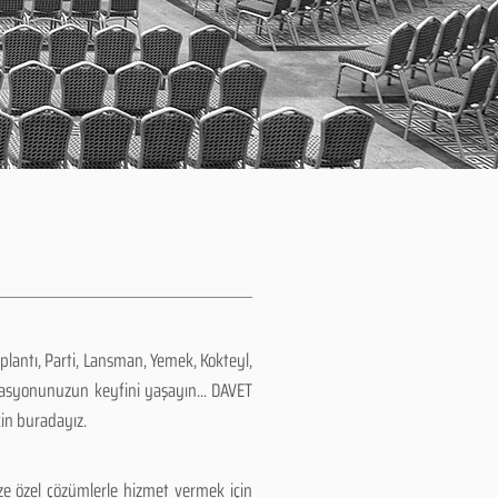
plantı, Parti, Lansman, Yemek, Kokteyl,
zasyonunuzun keyfini yaşayın... DAVET
çin buradayız.
e özel çözümlerle hizmet vermek için