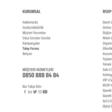
KURUMSAL
RSVP 
Hakkımızda
Davet 
Sürdürülebilirlik
Online
Müşteri Yorumları
Düğün 
Sıkça Sorulan Sorular
Nikah 
Kampanyalar
Organi
Talep Formu
Etkinli
İletişim
Kurums
Blog
Toplan
Yemek 
MÜŞTERİ HİZMET
LERİ
Gala L
0850 888 84 84
Koktey
VIP LC
RSVP H
Bizi Takip Edin
Davetl
Davetl
Acil LC
© Copyright
Dijital