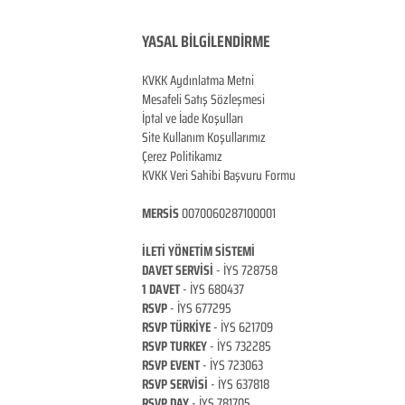
YASAL BİLGİLENDİRME
KVKK Aydınlatma Metni
Mesafeli Satış Sözleşmesi
İptal ve İade Koşulları
Site Kullanım Koşullarımız
Çerez Politikamız
KVKK Veri Sahibi Başvuru Formu
MERSİS
0070060287100001
İLETİ YÖNETİM Sİ
STEMİ
DAVET SERVİSİ
- İYS 728758
1 DAVET
- İYS 680437
RSVP
-
İYS 677295
RSVP TÜRKİYE
- İYS 621709
RSVP TURKEY
- İYS 732285
RSVP EVENT
- İYS 723063
RSVP SERVİSİ
- İYS 637818
RSVP DAY
- İYS 781705