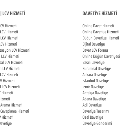
| LCV HİZMETİ
DAVETİYE HİZMETİ
LCV Hizmeti
Online Davet Hizmeti
 LCV Hizmeti
Online Davetiye Hizmeti
LCV Hizmeti
Düğün Davetiye Hizmeti
LCV Hizmeti
Dijital Davetiye
zasyon LCV Hizmeti
Davet LCV Formu
k LCV Hizmeti
Online Düğün Davetiyesi
al LCV Hizmeti
Basılı Davetiye
tı LCV Hizmeti
Kurumsal Davetiye
LCV Hizmeti
Ankara Davetiye
CV Hizmeti
İstanbul Davetiye
l LCV Hizmeti
İzmir Davetiye
V Hizmeti
Antalya Davetiye
izmeti
Adana Davetiye
i Arama Hizmeti
Acil Davetiye
i Cevaplama Hizmeti
Davetiye Tasarımı
V Hizmeti
Özel Davetiye
 Davetiye
Davetiye Gönderimi