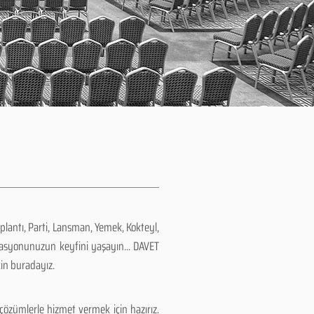
plantı, Parti, Lansman, Yemek, Kokteyl,
zasyonunuzun keyfini yaşayın... DAVET
çin buradayız.
özümlerle hizmet vermek için hazırız.