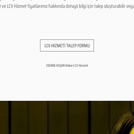
 LCV Hizmet fiyatlarımız hakkında detaylı bilgi için talep oluşturabilir veya b
LCV HİZMETİ TALEP FORMU
EDİRNE KEŞAN Online LCV Hizmeti