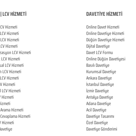
| LCV HİZMETİ
DAVETİYE HİZMETİ
LCV Hizmeti
Online Davet Hizmeti
 LCV Hizmeti
Online Davetiye Hizmeti
LCV Hizmeti
Düğün Davetiye Hizmeti
LCV Hizmeti
Dijital Davetiye
zasyon LCV Hizmeti
Davet LCV Formu
k LCV Hizmeti
Online Düğün Davetiyesi
al LCV Hizmeti
Basılı Davetiye
tı LCV Hizmeti
Kurumsal Davetiye
LCV Hizmeti
Ankara Davetiye
CV Hizmeti
İstanbul Davetiye
l LCV Hizmeti
İzmir Davetiye
V Hizmeti
Antalya Davetiye
izmeti
Adana Davetiye
i Arama Hizmeti
Acil Davetiye
i Cevaplama Hizmeti
Davetiye Tasarımı
V Hizmeti
Özel Davetiye
 Davetiye
Davetiye Gönderimi