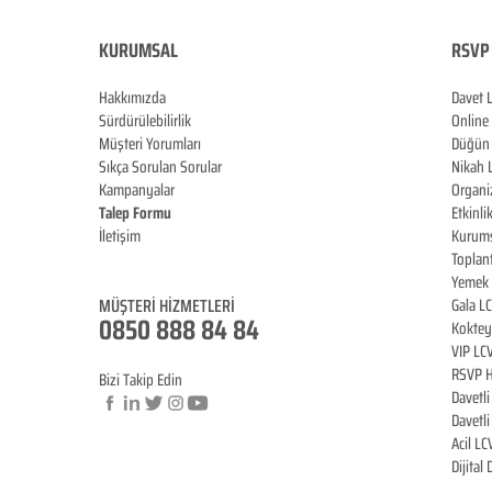
KURUMSAL
RSVP 
Hakkımızda
Davet 
Sürdürülebilirlik
Online
Müşteri Yorumları
Düğün 
Sıkça Sorulan Sorular
Nikah 
Kampanyalar
Organi
Talep Formu
Etkinli
İletişim
Kurums
Blog
Toplan
Yemek 
MÜŞTERİ HİZMET
LERİ
Gala L
0850 888 84 84
Koktey
VIP LC
RSVP H
Bizi Takip Edin
Davetl
Davetl
Acil LC
© Copyright
Dijital