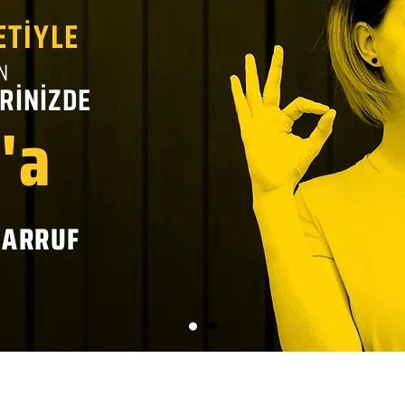
ETİYLE
N
RİNİZDE
'a
SARRUF