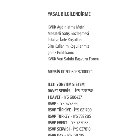
YASAL BİLGİLENDİRME
KVKK Aydınlatma Metni
Mesafeli Satış Sözleşmesi
İptal ve İade Koşulları
Site Kullanım Koşullarımız
Çerez Politikamız
KVKK Veri Sahibi Başvuru Formu
MERSİS
0070060287100001
İLETİ YÖNETİM Sİ
STEMİ
DAVET SERVİSİ
- İYS 728758
1 DAVET
- İYS 680437
RSVP
-
İYS 677295
RSVP TÜRKİYE
- İYS 621709
RSVP TURKEY
- İYS 732285
RSVP EVENT
- İYS 723063
RSVP SERVİSİ
- İYS 637818
RSVP DAY
- İYS 781705