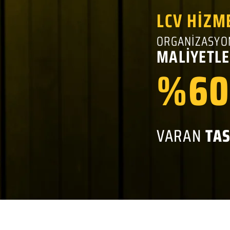
LCV HİZM
ORGANİZASYO
MALİYETLE
%60
VARAN
TA