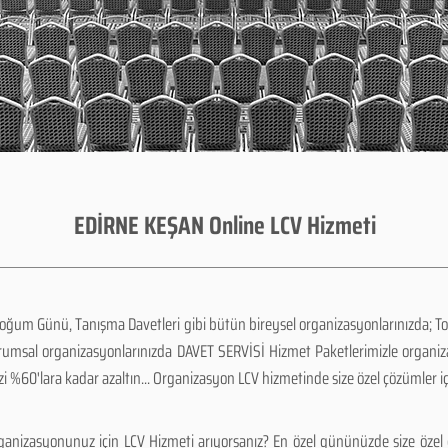
EDİRNE KEŞAN Online LCV Hizmeti
Doğum Günü, Tanışma Davetleri gibi bütün bireysel organizasyonlarınızda; To
urumsal organizasyonlarınızda DAVET SERVİSİ Hizmet Paketlerimizle organi
zi %60'lara kadar azaltın... Organizasyon LCV hizmetinde size özel çözümler i
anizasyonunuz için LCV Hizmeti arıyorsanız? En özel gününüzde size özel ç