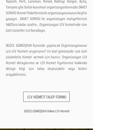
Toplantı, Parti, Lansman, Yemek, Kokteyl, Kongre, Açılış,
Tanışma gibi bütün kurumsal organizasyonlarınızda DAVET
SERVİSİ Hizmet Paketlerimizle organizasyonunuzun keyfini
yaşayın... DAVET SERVİSİ ile organizasyon maliyetlerinizi
%60'lara kadar azaltın... Organizasyon LCV hizmetinde size
özel çözümler için buradayız.
DÜZCE GÜMÜŞOVA İlçesinde yapılacak Organizasyonunuz
için LCV Hizmeti arıyorsanız? En özel gününüzde size özel
çözümlerle hizmet vermek için hazırız. Organizasyon LCV
Hizmet detaylarımız ve LCV Hizmet fiyatlarımız hakkında
detaylı bilgi için talep oluşturabilir veya bizleri
arayabilirsiniz.
LCV HİZMETİ TALEP FORMU
DÜZCE GÜMÜŞOVA Online LCV Hizmeti