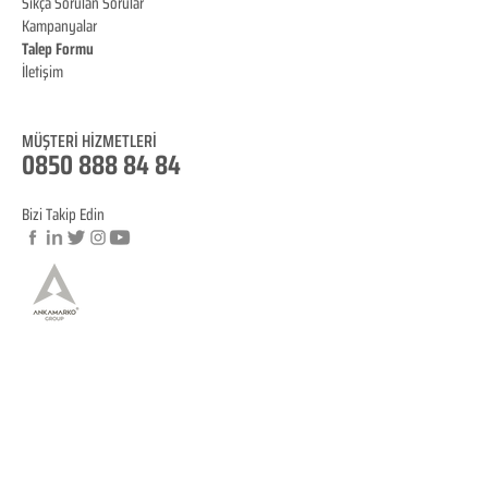
Sıkça Sorulan Sorular
Kampanyalar
Talep Formu
İletişim
Blog
MÜŞTERİ HİZMET
LERİ
0850 888 84 84
Bizi Takip Edin
© Copyright
YASAL BİLGİLENDİRME
KVKK Aydınlatma Metni
Mesafeli Satış Sözleşmesi
İptal ve İade Koşulları