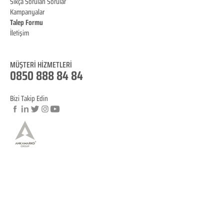
Sıkça Sorulan Sorular
Kampanyalar
Talep Formu
İletişim
Blog
MÜŞTERİ HİZMET
LERİ
0850 888 84 84
Bizi Takip Edin
© Copyright
YASAL BİLGİLENDİRME
KVKK Aydınlatma Metni
Mesafeli Satış Sözleşmesi
İptal ve İade Koşulları