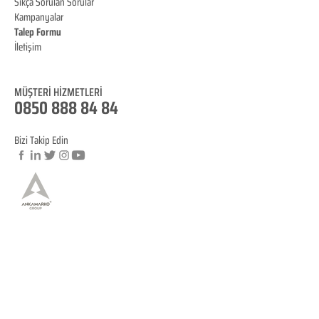
Sıkça Sorulan Sorular
Kampanyalar
Talep Formu
İletişim
Blog
MÜŞTERİ HİZMET
LERİ
0850 888 84 84
Bizi Takip Edin
© Copyright
YASAL BİLGİLENDİRME
KVKK Aydınlatma Metni
Mesafeli Satış Sözleşmesi
İptal ve İade Koşulları