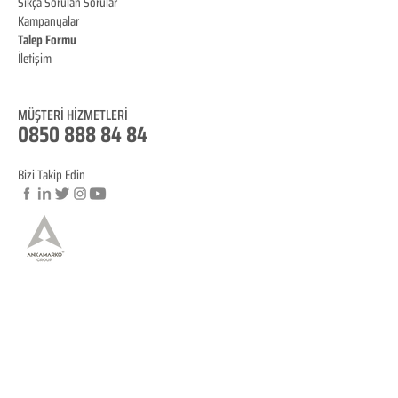
Sıkça Sorulan Sorular
Kampanyalar
Talep Formu
İletişim
Blog
MÜŞTERİ HİZMET
LERİ
0850 888 84 84
Bizi Takip Edin
© Copyright
YASAL BİLGİLENDİRME
KVKK Aydınlatma Metni
Mesafeli Satış Sözleşmesi
İptal ve İade Koşulları