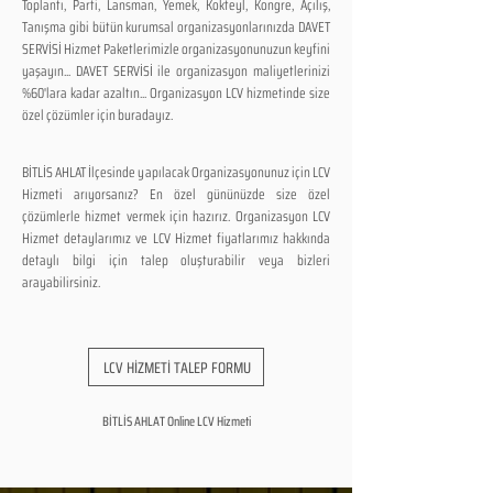
Toplantı, Parti, Lansman, Yemek, Kokteyl, Kongre, Açılış,
Tanışma gibi bütün kurumsal organizasyonlarınızda DAVET
SERVİSİ Hizmet Paketlerimizle organizasyonunuzun keyfini
yaşayın... DAVET SERVİSİ ile organizasyon maliyetlerinizi
%60'lara kadar azaltın... Organizasyon LCV hizmetinde size
özel çözümler için buradayız.
BİTLİS AHLAT İlçesinde yapılacak Organizasyonunuz için LCV
Hizmeti arıyorsanız? En özel gününüzde size özel
çözümlerle hizmet vermek için hazırız. Organizasyon LCV
Hizmet detaylarımız ve LCV Hizmet fiyatlarımız hakkında
detaylı bilgi için talep oluşturabilir veya bizleri
arayabilirsiniz.
LCV HİZMETİ TALEP FORMU
BİTLİS AHLAT Online LCV Hizmeti