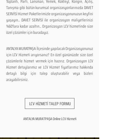
Toplantı, Parti, Lansman, Yemek, Kokteyl, Kongre, Açılış,
Tanışma gibi bütün kurumsal organizasyonlarınızda DAVET
SERVİSİ Hizmet Paketlerimizle organizasyonunuzun keyfini
yaşayın... DAVET SERVİSİ ile organizasyon maliyetlerinizi
%60'lara kadar azaltın... Organizasyon LCV hizmetinde size
özel çözümler için buradayız.
ANTALYA MURATPAŞA İlçesinde yapılacak Organizasyonunuz
için LCV Hizmeti arıyorsanız? En özel gününüzde size özel
çözümlerle hizmet vermek için hazırız. Organizasyon LCV
Hizmet detaylarımız ve LCV Hizmet fiyatlarımız hakkında
detaylı bilgi için talep oluşturabilir veya bizleri
arayabilirsiniz.
LCV HİZMETİ TALEP FORMU
ANTALYA MURATPAŞA Online LCV Hizmeti