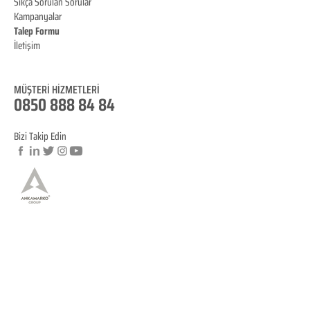
Sıkça Sorulan Sorular
Kampanyalar
Talep Formu
İletişim
Blog
MÜŞTERİ HİZMET
LERİ
0850 888 84 84
Bizi Takip Edin
© Copyright
YASAL BİLGİLENDİRME
KVKK Aydınlatma Metni
Mesafeli Satış Sözleşmesi
İptal ve İade Koşulları