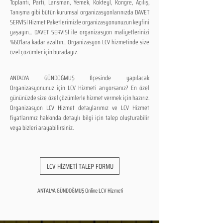
Toplantı, Parti, Lansman, Yemek, Kokteyl, Kongre, Açılış,
Tanışma gibi bütün kurumsal organizasyonlarınızda DAVET
SERVİSİ Hizmet Paketlerimizle organizasyonunuzun keyfini
yaşayın... DAVET SERVİSİ ile organizasyon maliyetlerinizi
%60'lara kadar azaltın... Organizasyon LCV hizmetinde size
özel çözümler için buradayız.
ANTALYA GÜNDOĞMUŞ İlçesinde yapılacak
Organizasyonunuz için LCV Hizmeti arıyorsanız? En özel
gününüzde size özel çözümlerle hizmet vermek için hazırız.
Organizasyon LCV Hizmet detaylarımız ve LCV Hizmet
fiyatlarımız hakkında detaylı bilgi için talep oluşturabilir
veya bizleri arayabilirsiniz.
LCV HİZMETİ TALEP FORMU
ANTALYA GÜNDOĞMUŞ Online LCV Hizmeti