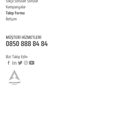
Sıkça Sorulan Sorular
Kampanyalar
Talep Formu
İletişim
Blog
MÜŞTERİ HİZMET
LERİ
0850 888 84 84
Bizi Takip Edin
© Copyright
YASAL BİLGİLENDİRME
KVKK Aydınlatma Metni
Mesafeli Satış Sözleşmesi
İptal ve İade Koşulları